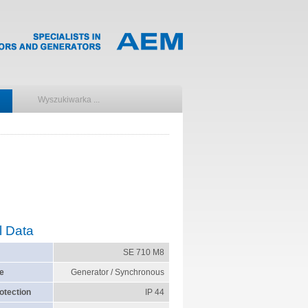
l Data
SE 710 M8
e
Generator / Synchronous
otection
IP 44