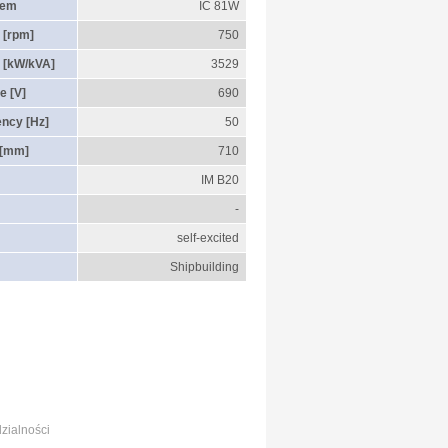
tem
IC 81W
 [rpm]
750
 [kW/kVA]
3529
e [V]
690
ency [Hz]
50
 [mm]
710
IM B20
-
self-excited
Shipbuilding
zialności