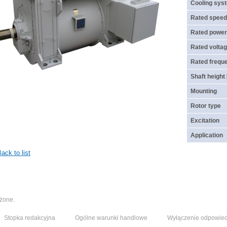
Cooling sys
Rated speed
Rated power
Rated voltag
Rated frequ
Shaft height
Mounting
Rotor type
Excitation
Application
ack to list
eżone.
Stopka redakcyjna
Ogólne warunki handlowe
Wyłączenie odpowied