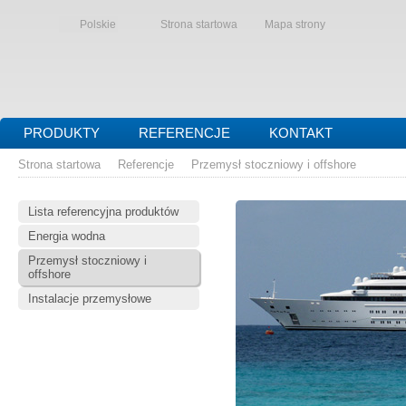
Polskie
Strona startowa
Mapa strony
PRODUKTY
REFERENCJE
KONTAKT
Strona startowa
Referencje
Przemysł stoczniowy i offshore
Lista referencyjna produktów
Energia wodna
Przemysł stoczniowy i
offshore
Instalacje przemysłowe