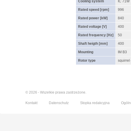
Cooling system
IC 71W
Rated speed [rpm]
996
Rated power [kW]
840
Rated voltage [V]
400
Rated frequency [Hz]
50
Shaft heigth [mm]
400
Mounting
IM B3
Rotor type
squirrel
© 2026 - Wszelkie prawa zastrzeżone.
Kontakt
Datenschutz
Stopka redakcyjna
Ogóln