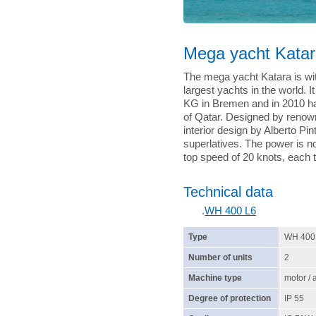
Mega yacht Kata
The mega yacht Katara is wit
largest yachts in the world.
KG in Bremen and in 2010 ha
of Qatar. Designed by renow
interior design by Alberto Pin
superlatives. The power is n
top speed of 20 knots, each 
Technical data
.
WH 400 L6
Type
WH 400
Number of units
2
Machine type
motor /
Degree of protection
IP 55