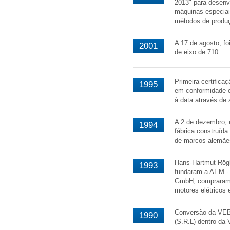
2013" para desenvo
máquinas especiai
métodos de produç
A 17 de agosto, fo
2001
de eixo de 710.
Primeira certific
1995
em conformidade 
à data através de 
A 2 de dezembro, 
1994
fábrica construíd
de marcos alemãe
Hans-Hartmut Rögli
1993
fundaram a AEM - 
GmbH, compraram à
motores elétricos
Conversão da VE
1990
(S.R.L) dentro da