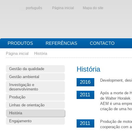
português
Página inicial
Mapa do site
PRODUTOS
REFERÊNCIAS
CONTACTO
Página inicial
História
História
Gestão da qualidade
Gestão ambiental
Development, desi
2016
Investigação e
desenvolvimento
Após a morte de H
2011
Produção
de Walter Horalek 
AEM é uma empresa
Linhas de orientação
criação de uma hol
História
Engajamento
Produção de moto
2011
cooperação com a 