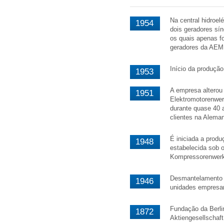
Na central hidroel
1954
dois geradores sí
os quais apenas f
geradores da AEM
Início da produção
1953
A empresa alterou
1951
Elektromotorenwer
durante quase 40 a
clientes na Aleman
É iniciada a produ
1948
estabelecida sob
Kompressorenwer
Desmantelamento 
1946
unidades empresar
Fundação da Berli
1872
Aktiengesellscha