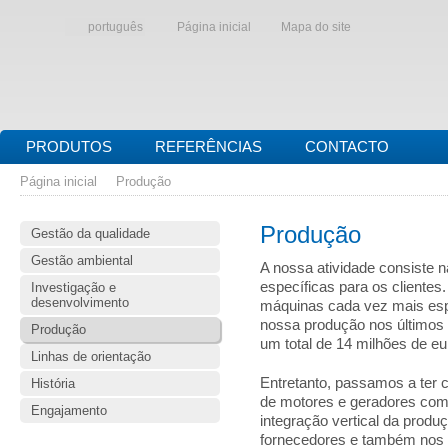
português
Página inicial
Mapa do site
PRODUTOS
REFERÊNCIAS
CONTACTO
Página inicial
Produção
Produção
Gestão da qualidade
Gestão ambiental
A nossa atividade consiste 
específicas para os cliente
Investigação e
desenvolvimento
máquinas cada vez mais esp
nossa produção nos últimos 
Produção
um total de 14 milhões de e
Linhas de orientação
Entretanto, passamos a ter 
História
de motores e geradores com
Engajamento
integração vertical da produ
fornecedores e também nos po