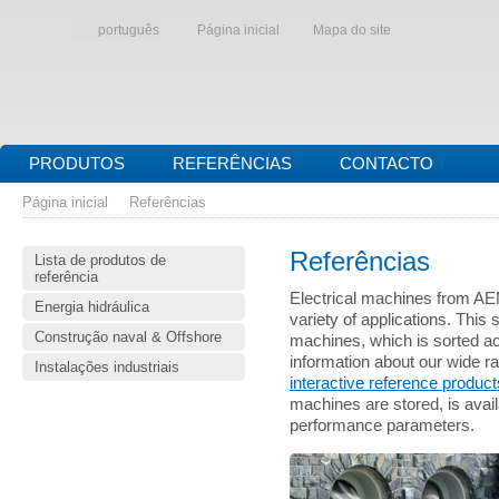
português
Página inicial
Mapa do site
PRODUTOS
REFERÊNCIAS
CONTACTO
Página inicial
Referências
Referências
Lista de produtos de
referência
Electrical machines from AE
Energia hidráulica
variety of applications. This 
Construção naval & Offshore
machines, which is sorted acc
information about our wide r
Instalações industriais
interactive reference products
machines are stored, is availa
performance parameters.