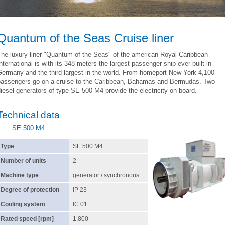
Quantum of the Seas Cruise liner
he luxury liner "Quantum of the Seas" of the american Royal Caribbean
nternational is with its 348 meters the largest passenger ship ever built in
Germany and the third largest in the world. From homeport New York 4,100
passengers go on a cruise to the Caribbean, Bahamas and Bermudas. Two
iesel generators of type SE 500 M4 provide the electricity on board.
Technical data
.
SE 500 M4
Type
SE 500 M4
Number of units
2
Machine type
generator / synchronous
Degree of protection
IP 23
Cooling system
IC 01
Rated speed [rpm]
1,800