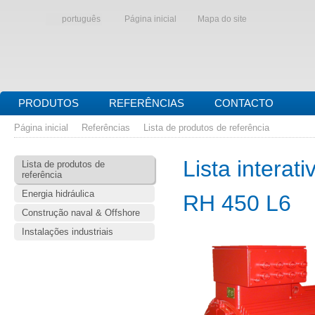
português
Página inicial
Mapa do site
PRODUTOS
REFERÊNCIAS
CONTACTO
Página inicial
Referências
Lista de produtos de referência
Lista interat
Lista de produtos de
referência
Energia hidráulica
RH 450 L6
Construção naval & Offshore
Instalações industriais