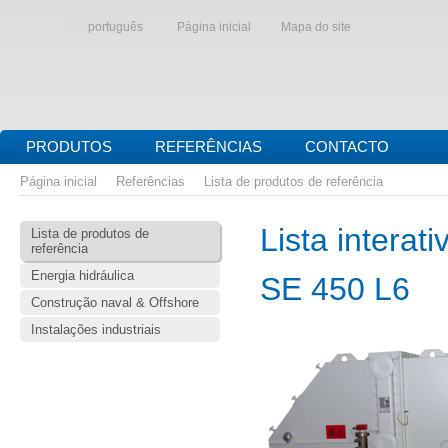
português
Página inicial
Mapa do site
PRODUTOS
REFERÊNCIAS
CONTACTO
Página inicial
Referências
Lista de produtos de referência
Lista interat
Lista de produtos de
referência
Energia hidráulica
SE 450 L6
Construção naval & Offshore
Instalações industriais