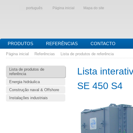
português
Página inicial
Mapa do site
PRODUTOS
REFERÊNCIAS
CONTACTO
Página inicial
Referências
Lista de produtos de referência
Lista interat
Lista de produtos de
referência
Energia hidráulica
SE 450 S4
Construção naval & Offshore
Instalações industriais