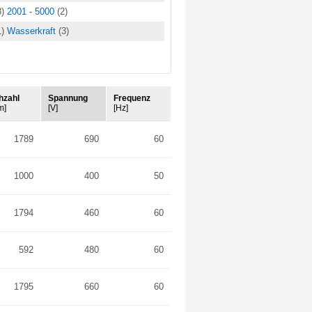
8)
2001 - 5000
(2)
1)
Wasserkraft
(3)
hzahl
Spannung
Frequenz
m]
[V]
[Hz]
1789
690
60
1000
400
50
1794
460
60
592
480
60
1795
660
60