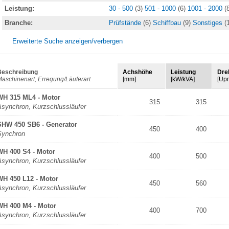
Leistung:
30 - 500
(3)
501 - 1000
(6)
1001 - 2000
(
Branche:
Prüfstände
(6)
Schiffbau
(9)
Sonstiges
(
Erweiterte Suche anzeigen/verbergen
Beschreibung
Achshöhe
Leistung
Dre
aschinenart, Erregung/Läuferart
[mm]
[kW/kVA]
[Up
WH 315 ML4 - Motor
315
315
Asynchron, Kurzschlussläufer
SHW 450 SB6 - Generator
450
400
Synchron
WH 400 S4 - Motor
400
500
Asynchron, Kurzschlussläufer
WH 450 L12 - Motor
450
560
Asynchron, Kurzschlussläufer
WH 400 M4 - Motor
400
700
Asynchron, Kurzschlussläufer