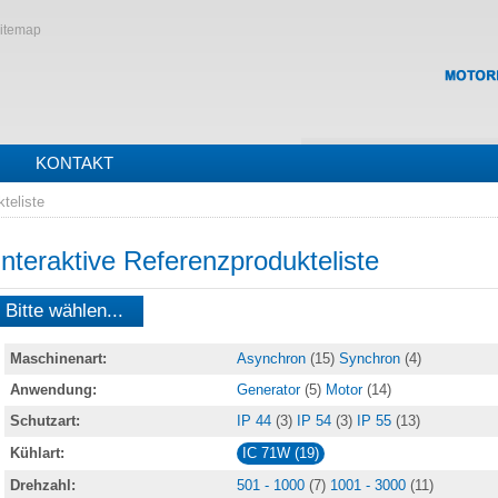
itemap
KONTAKT
teliste
Interaktive Referenzprodukteliste
Bitte wählen...
Maschinenart:
Asynchron
(15)
Synchron
(4)
Anwendung:
Generator
(5)
Motor
(14)
Schutzart:
IP 44
(3)
IP 54
(3)
IP 55
(13)
Kühlart:
IC 71W (19)
Drehzahl:
501 - 1000
(7)
1001 - 3000
(11)