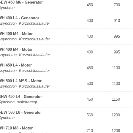
SEW 450 M6 - Generator
450
700
Synchron
WH 400 L4 - Generator
400
910
Asynchron, Kurzschlussläufer
WH 400 M4 - Motor
400
995
Asynchron, Kurzschlussläufer
WH 400 M4 - Motor
400
995
Asynchron, Kurzschlussläufer
WH 450 L4 - Motor
450
1100
Asynchron, Kurzschlussläufer
WH 500 L4 MSS - Motor
500
1100
Asynchron, Kurzschlussläufer
SHW 450 L4 - Generator
450
1150
ynchron, selbsterregt
SEW 560 L8 - Generator
560
1200
Synchron
WH 710 M8 - Motor
710
1206