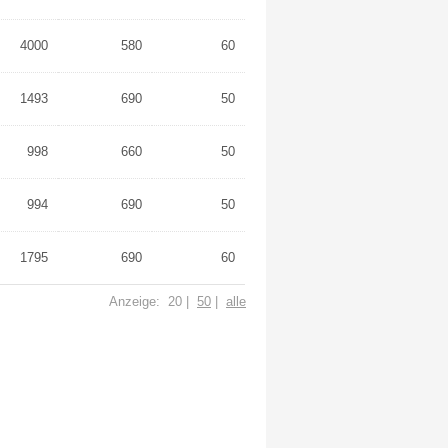
4000
580
60
1493
690
50
998
660
50
994
690
50
1795
690
60
Anzeige: 20 |
50
|
alle