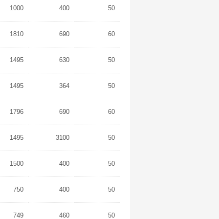
1000
400
50
1810
690
60
1495
630
50
1495
364
50
1796
690
60
1495
3100
50
1500
400
50
750
400
50
749
460
50