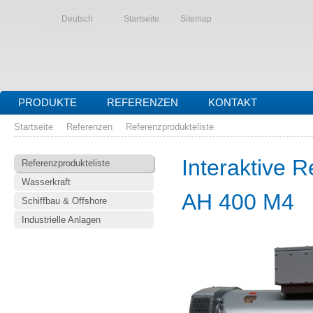
Deutsch
Startseite
Sitemap
PRODUKTE
REFERENZEN
KONTAKT
Startseite
Referenzen
Referenzprodukteliste
Interaktive R
Referenzprodukteliste
Wasserkraft
AH 400 M4
Schiffbau & Offshore
Industrielle Anlagen