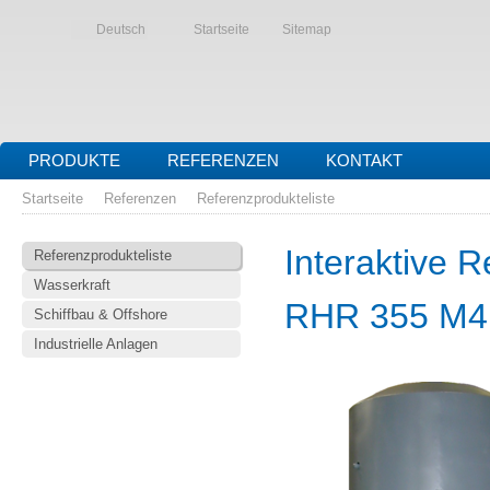
Deutsch
Startseite
Sitemap
PRODUKTE
REFERENZEN
KONTAKT
Startseite
Referenzen
Referenzprodukteliste
Interaktive R
Referenzprodukteliste
Wasserkraft
RHR 355 M4
Schiffbau & Offshore
Industrielle Anlagen