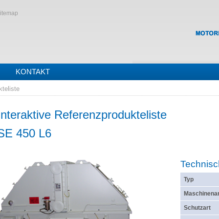
itemap
KONTAKT
teliste
Interaktive Referenzprodukteliste
SE 450 L6
Technisc
Typ
Maschinenar
Schutzart