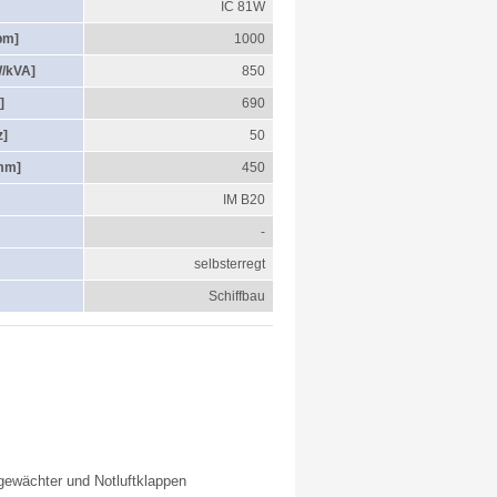
IC 81W
pm]
1000
W/kVA]
850
]
690
z]
50
mm]
450
IM B20
-
selbsterregt
Schiffbau
gewächter und Notluftklappen