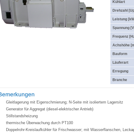
Kühlart
Drehzahl [U
Leistung [k
Spannung [V
Frequenz [H
Achshöhe [
Bauform
Läuferart
Erregung
Branche
Bemerkungen
Gleitlagerung mit Eigenschmierung; N-Seite mit isoliertem Lagersitz
Generator für Aggregat (diesel-elektrischer Antrieb)
Stillstandsheizung
thermische Überwachung durch PT100
Doppelrohr-Kreislaufkühler für Frischwasser; mit Wasserflanschen, Lecka