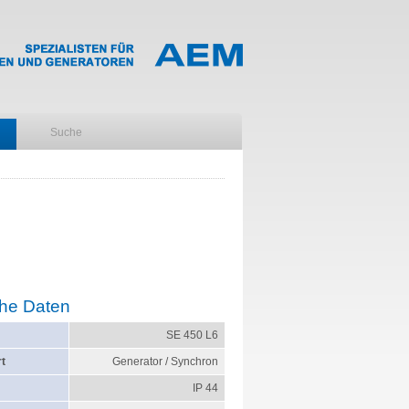
he Daten
SE 450 L6
t
Generator / Synchron
IP 44