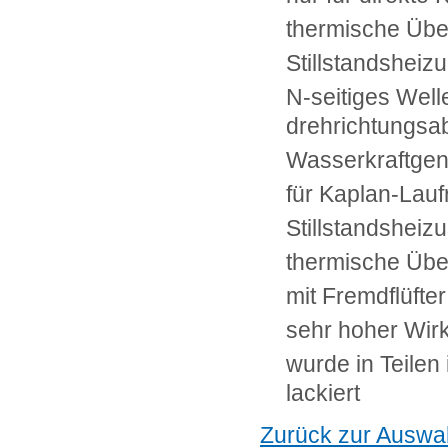
thermische Üb
Stillstandsheiz
N-seitiges Wel
drehrichtungsa
Wasserkraftge
für Kaplan-Lauf
Stillstandsheiz
thermische Üb
mit Fremdflüfter
sehr hoher Wir
wurde in Teilen 
lackiert
Zurück zur Auswa