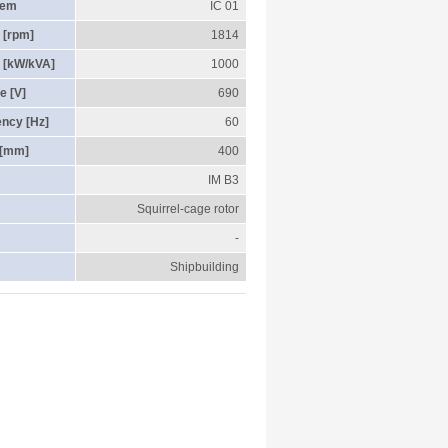
tem
IC 01
 [rpm]
1814
 [kW/kVA]
1000
e [V]
690
ency [Hz]
60
 [mm]
400
IM B3
Squirrel-cage rotor
-
Shipbuilding