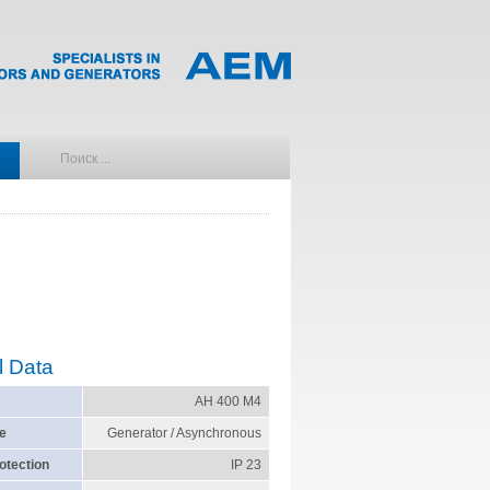
l Data
AH 400 M4
e
Generator / Asynchronous
otection
IP 23