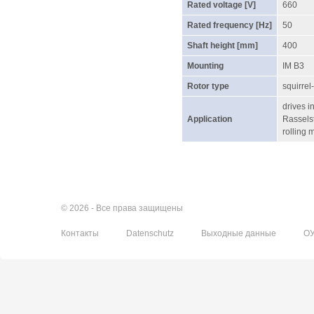
Rated voltage [V]
660
Rated frequency [Hz]
50
Shaft height [mm]
400
Mounting
IM B3
Rotor type
squirrel
drives 
Application
Rassels
rolling m
© 2026 - Все права защищены
Контакты
Datenschutz
Выходные данные
О