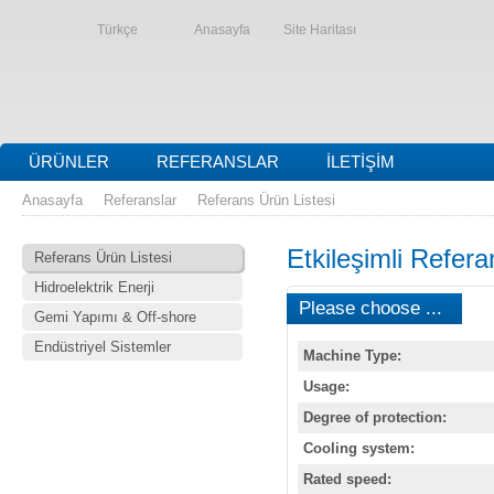
Türkçe
Anasayfa
Site Haritası
ÜRÜNLER
REFERANSLAR
İLETIŞIM
Anasayfa
Referanslar
Referans Ürün Listesi
Etkileşimli Refera
Referans Ürün Listesi
Hidroelektrik Enerji
Please choose ...
Gemi Yapımı & Off-shore
Endüstriyel Sistemler
Machine Type:
Usage:
Degree of protection:
Cooling system:
Rated speed: