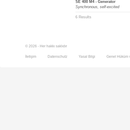
SE 400 M4 - Generator
Synchronous, self-excited
6 Results
© 2026 - Her hakkı saklıdır
İletişim
Datenschutz
Yasal Bilgi
Genel Hüküm v