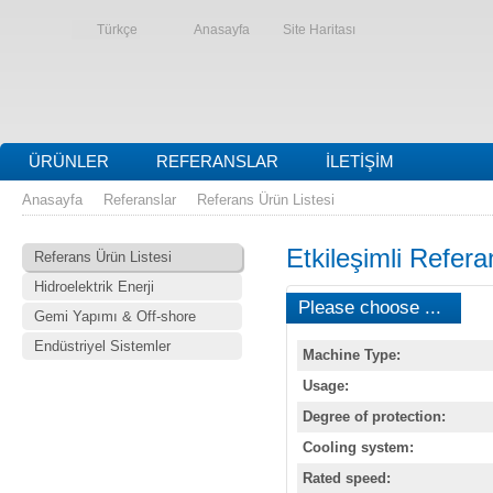
Türkçe
Anasayfa
Site Haritası
ÜRÜNLER
REFERANSLAR
İLETIŞIM
Anasayfa
Referanslar
Referans Ürün Listesi
Etkileşimli Refera
Referans Ürün Listesi
Hidroelektrik Enerji
Please choose ...
Gemi Yapımı & Off-shore
Endüstriyel Sistemler
Machine Type:
Usage:
Degree of protection:
Cooling system:
Rated speed: