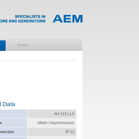
l Data
AH 315 LL4
e
Motor / Asynchronous
otection
IP 23