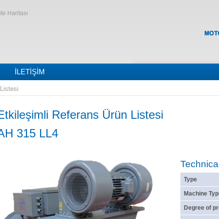
ite Haritası
İLETIŞIM
Listesi
Etkileşimli Referans Ürün Listesi
AH 315 LL4
Technica
Type
Machine Typ
Degree of pr