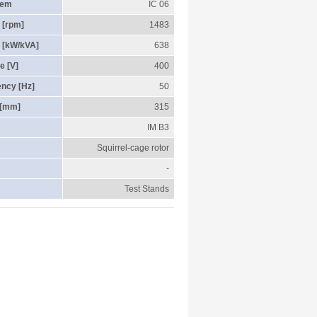
tem
IC 06
 [rpm]
1483
 [kW/kVA]
638
e [V]
400
ency [Hz]
50
 [mm]
315
IM B3
Squirrel-cage rotor
-
Test Stands