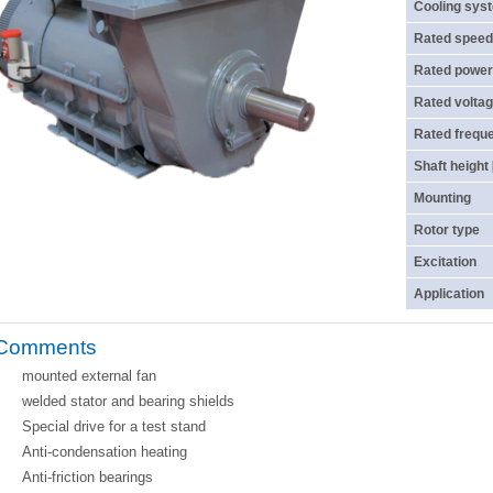
Cooling sys
Rated speed
Rated power
Rated voltag
Rated frequ
Shaft height
Mounting
Rotor type
Excitation
Application
Comments
mounted external fan
welded stator and bearing shields
Special drive for a test stand
Anti-condensation heating
Anti-friction bearings