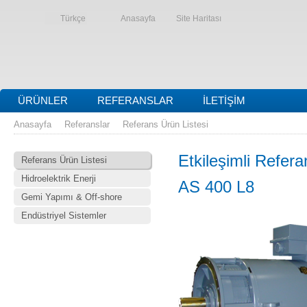
Türkçe
Anasayfa
Site Haritası
ÜRÜNLER
REFERANSLAR
İLETIŞIM
Anasayfa
Referanslar
Referans Ürün Listesi
Etkileşimli Refera
Referans Ürün Listesi
Hidroelektrik Enerji
AS 400 L8
Gemi Yapımı & Off-shore
Endüstriyel Sistemler