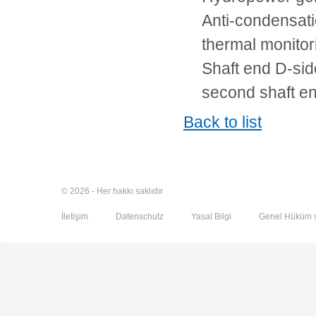
Anti-condensati
thermal monito
Shaft end D-sid
second shaft end
Back to list
© 2026 - Her hakkı saklıdır
İletişim
Datenschutz
Yasal Bilgi
Genel Hüküm v