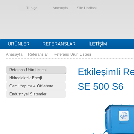
Türkçe
Anasayfa
Site Haritası
ÜRÜNLER
REFERANSLAR
İLETIŞIM
Anasayfa
Referanslar
Referans Ürün Listesi
Etkileşimli R
Referans Ürün Listesi
Hidroelektrik Enerji
SE 500 S6
Gemi Yapımı & Off-shore
Endüstriyel Sistemler