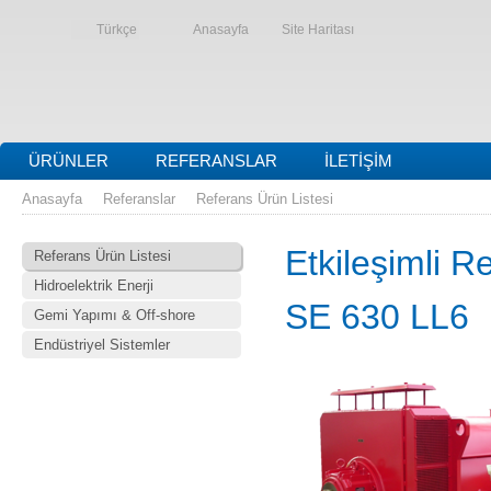
Türkçe
Anasayfa
Site Haritası
ÜRÜNLER
REFERANSLAR
İLETIŞIM
Anasayfa
Referanslar
Referans Ürün Listesi
Etkileşimli R
Referans Ürün Listesi
Hidroelektrik Enerji
SE 630 LL6
Gemi Yapımı & Off-shore
Endüstriyel Sistemler