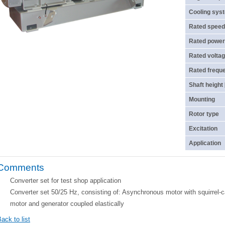
Cooling sys
Rated speed
Rated power
Rated voltag
Rated frequ
Shaft height
Mounting
Rotor type
Excitation
Application
Comments
Converter set for test shop application
Converter set 50/25 Hz, consisting of: Asynchronous motor with squirrel-
motor and generator coupled elastically
ack to list