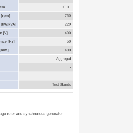
tem
IC 01
 [rpm]
750
 [kW/kVA]
220
e [V]
400
ency [Hz]
50
 [mm]
400
Aggregat
-
-
Test Stands
cage rotor and synchronous generator