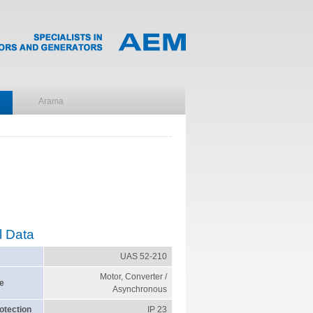
l Data
UAS 52-210
Motor, Converter /
e
Asynchronous
otection
IP 23