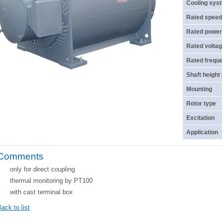
Cooling sys
Rated speed
Rated power
Rated voltag
Rated frequ
Shaft height
Mounting
Rotor type
Excitation
Application
Comments
only for direct coupling
thermal monitoring by PT100
with cast terminal box
ack to list