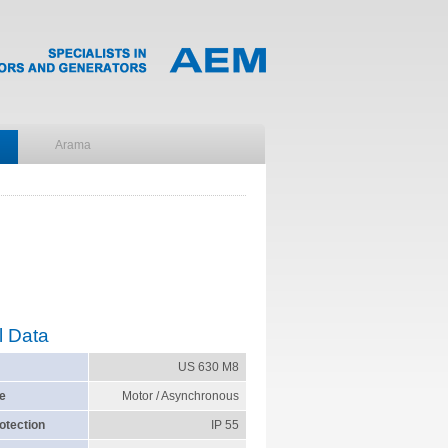
l Data
US 630 M8
e
Motor / Asynchronous
otection
IP 55