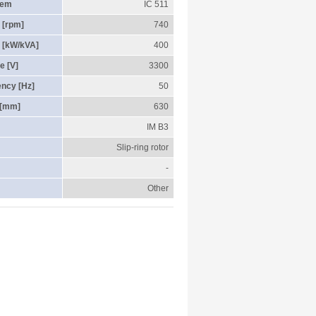
tem
IC 511
 [rpm]
740
 [kW/kVA]
400
e [V]
3300
ency [Hz]
50
 [mm]
630
IM B3
Slip-ring rotor
-
Other