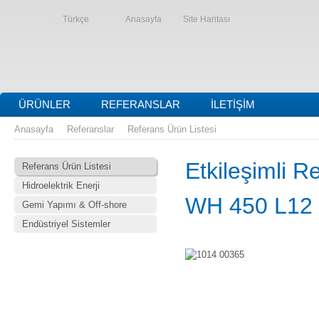
Türkçe
Anasayfa
Site Haritası
ÜRÜNLER
REFERANSLAR
İLETIŞIM
Anasayfa
Referanslar
Referans Ürün Listesi
Etkileşimli R
Referans Ürün Listesi
Hidroelektrik Enerji
WH 450 L12
Gemi Yapımı & Off-shore
Endüstriyel Sistemler