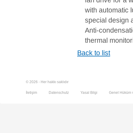
fan drive for a 
with automatic l
special design 
Anti-condensati
thermal monito
Back to list
© 2026 - Her hakkı saklıdır
İletişim
Datenschutz
Yasal Bilgi
Genel Hüküm v