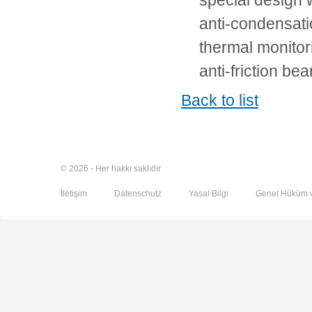
special design w
anti-condensati
thermal monito
anti-friction be
Back to list
© 2026 - Her hakkı saklıdır
İletişim
Datenschutz
Yasal Bilgi
Genel Hüküm v