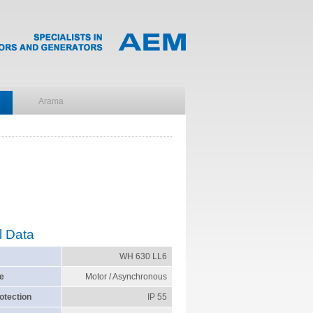
l Data
WH 630 LL6
e
Motor / Asynchronous
otection
IP 55