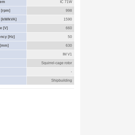
tem
IC 71W
 [rpm]
998
 [kW/kVA]
1590
e [V]
660
ency [Hz]
50
 [mm]
630
IM V1
Squirrel-cage rotor
-
Shipbuilding